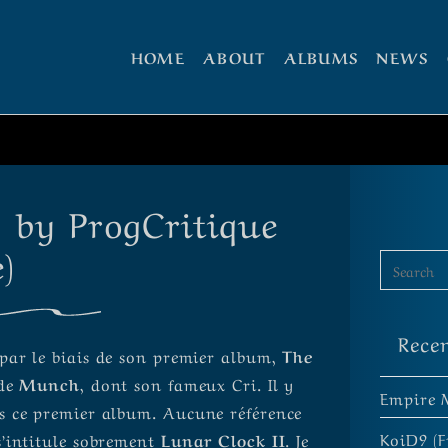
HOME
ABOUT
ALBUMS
NEWS
' by ProgCritique
)
Rece
par le biais de son premier album,
The
 de
Munch
, dont son fameux Cri. Il y
Empire 
s ce premier album. Aucune référence
KoiD9 (F
s’intitule sobrement
Lunar Clock II
. Je