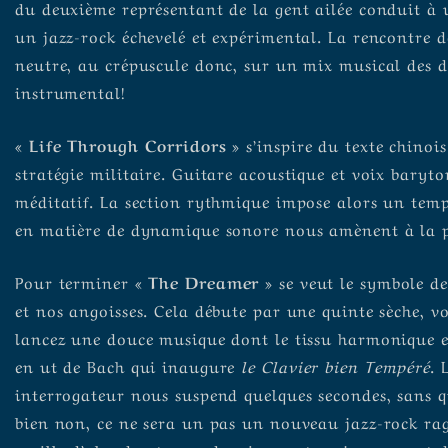
du deuxième représentant de la gent ailée conduit à 
un jazz-rock échevelé et expérimental. La rencontre d
neutre, au crépuscule donc, sur un mix musical des d
instrumental!
« Life Through Corridors »
s’inspire du texte chinoi
stratégie militaire. Guitare acoustique et voix baryt
méditatif. La section rythmique impose alors un temp
en matière de dynamique sonore nous amènent à la p
Pour terminer
« The Dreamer »
se veut le symbole de
et nos angoisses. Cela débute par une quinte sèche, v
lancez une douce musique dont le tissu harmonique 
en ut de Bach qui inaugure
le Clavier bien Tempéré
. 
interrogateur nous suspend quelques secondes, sans qu
bien non, ce ne sera un pas un nouveau jazz-rock rag