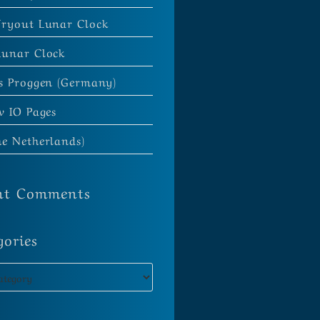
Tryout Lunar Clock
Lunar Clock
es Proggen (Germany)
w IO Pages
e Netherlands)
nt Comments
gories