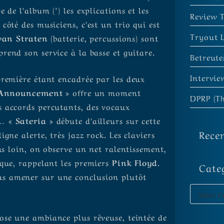
de l’album (*) les explications et les
Review 
ôté des musiciens, c’est un trio qui est
Tryout 
van Straten
(batterie, percussions) sont
rend son service à la basse et guitare.
Betreut
Intervie
première étant encadrée par les deux
Announcement »
offre un moment
DPRP (Th
s accords percutants, des vocaux
e…
« Sateria »
débute d’ailleurs sur cette
Rece
gne alerte, très jazz rock. Les claviers
us loin, on observe un net ralentissement,
ique, rappelant les premiers
Pink Floyd
.
Cate
s amener sur une conclusion plutôt
se une ambiance plus rêveuse, teintée de