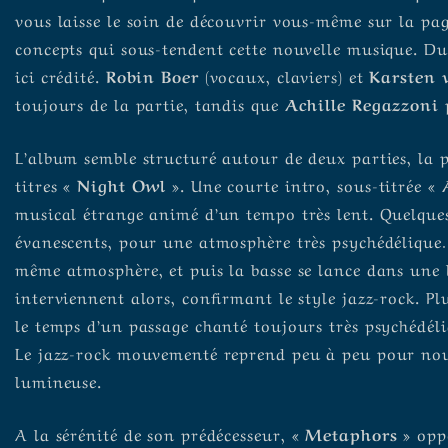
vous laisse le soin de découvrir vous-même sur la page 
concepts qui sous-tendent cette nouvelle musique. Du c
ici crédité.
Robin Boer
(vocaux, claviers) et
Karsten 
toujours de la partie, tandis que
Achille Regazzoni
p
L’album semble structuré autour de deux parties, la 
titres
« Night Owl »
. Une courte intro, sous-titrée
« 
musical étrange animé d’un tempo très lent. Quelque
évanescents, pour une atmosphère très psychédéliqu
même atmosphère, et puis la basse se lance dans une li
interviennent alors, confirmant le style jazz-rock. Pl
le temps d’un passage chanté toujours très psychédél
Le jazz-rock mouvementé reprend peu à peu pour nou
lumineuse.
A la sérénité de son prédécesseur,
« Metaphors »
oppo